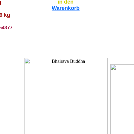
in den
g
Warenkorb
6 kg
54377