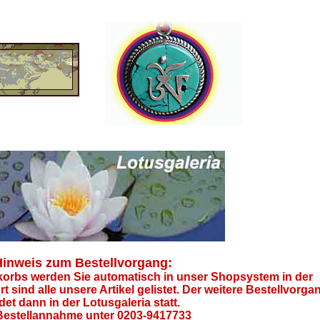
inweis zum Bestellvorgang:
orbs werden Sie automatisch in unser Shopsystem in der
rt sind alle unsere Artikel gelistet. Der weitere Bestellvorga
ndet dann in der Lotusgaleria statt.
 Bestellannahme unter 0203-9417733