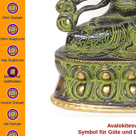
Avalokites
Symbol für Güte und B