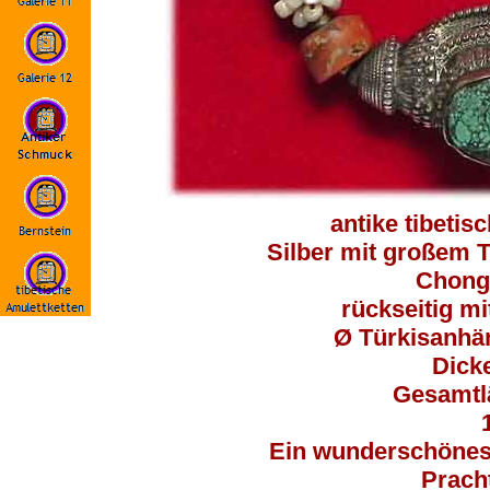
antike tibetis
Silber mit großem T
Chongz
rückseitig mi
Ø Türkisanhän
Dick
Gesamtl
1
Ein wunderschönes,
Prac