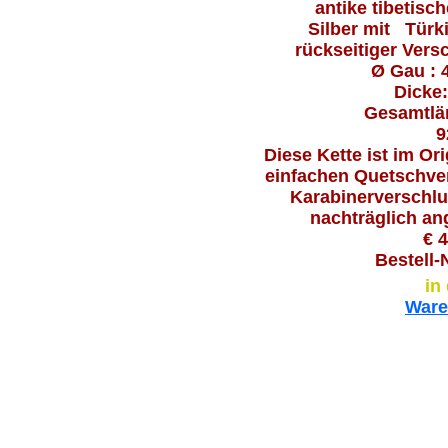
antike tibetisc
Silber mit Türk
rückseitiger Vers
Ø Gau : 
Dicke:
Gesamtlä
9
Diese Kette ist im Or
einfachen Quetschve
Karabinerverschl
nachträglich an
€ 4
Bestell-
in
Ware