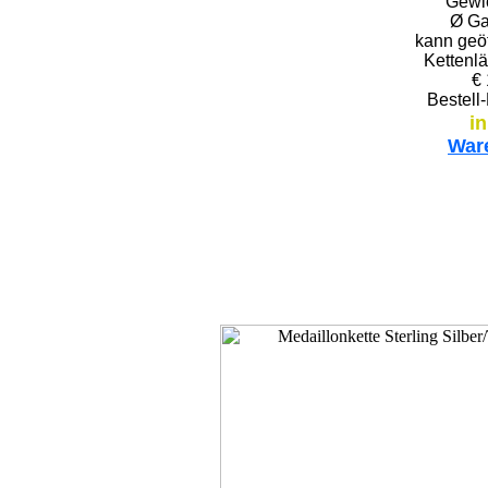
Gewic
Ø Ga
kann geö
Kettenl
€ 
Bestell
i
War