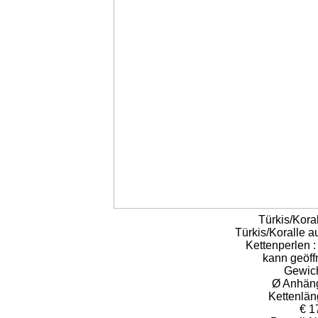
Türkis/Kor
Türkis/Koralle au
Kettenperlen :
kann geöff
Gewich
Ø Anhäng
Kettenlän
€ 1