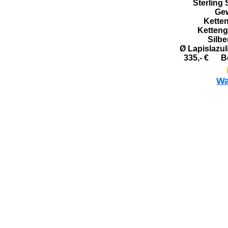
Sterling S
Gew
Kette
Kettengl
Silbe
Ø Lapislazu
335,- € Be
Wa