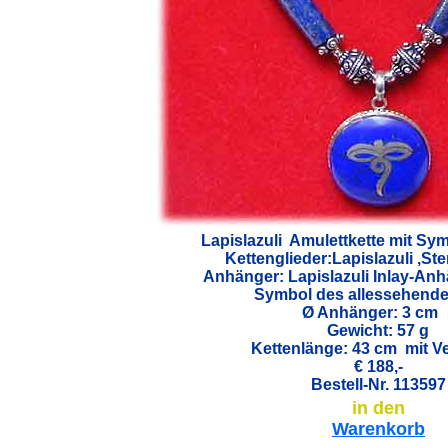
Lapislazuli Amulettkette mit S
Kettenglieder:Lapislazuli ,Ster
Anhänger: Lapislazuli Inlay-An
Symbol des allessehend
Ø Anhänger:
3 c
Gewicht: 57 g
Kettenlänge: 43 cm mit V
€ 188,-
Bestell-Nr. 113597
in den
Warenkorb