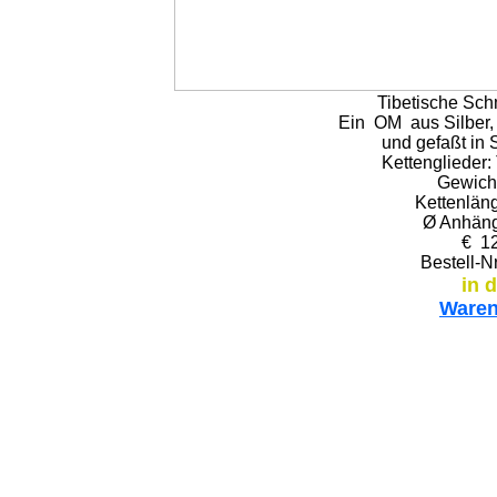
Tibetische Sc
Ein OM aus Silber, 
und gefaßt in S
Kettenglieder: 
Gewicht
Kettenlän
Ø Anhäng
€ 12
Bestell-N
in 
Waren