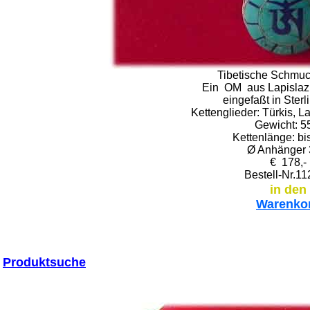
Tibetische Schmu
Ein OM aus Lapislazul
eingefaßt in Sterl
Kettenglieder: Türkis, La
Gewicht: 5
Kettenlänge: bi
Ø Anhänger
€ 178,-
Bestell-Nr.1
in den
Warenko
Produktsuche