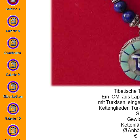
Tibetische 
Ein OM aus Lapis
mit Türkisen, einge
Kettenglieder: Tür
S
Gewic
Kettenlä
Ø Anhä
€ 