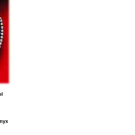
ol
Onyx