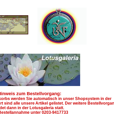
inweis zum Bestellvorgang:
orbs werden Sie automatisch in unser Shopsystem in der
rt sind alle unsere Artikel gelistet. Der weitere Bestellvorga
ndet dann in der Lotusgaleria statt.
 Bestellannahme unter 0203-9417733