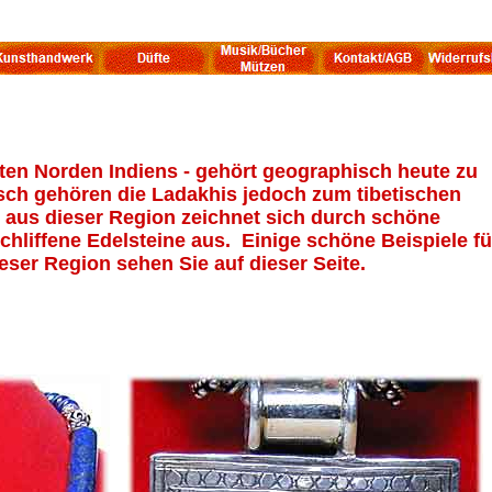
ten Norden Indiens - gehört geographisch heute zu
nisch gehören die Ladakhis jedoch zum tibetischen
aus dieser Region zeichnet sich durch schöne
chliffene Edelsteine aus. Einige schöne Beispiele fü
ser Region sehen Sie auf dieser Seite.