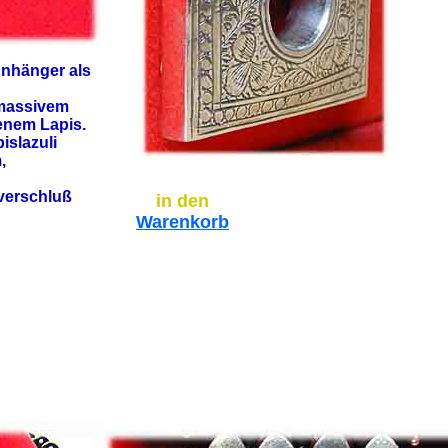
Anhänger als
 massivem
enem Lapis.
islazuli
,
verschluß
in den
Warenkorb