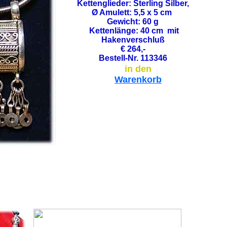
Kettenglieder: Sterling Silber,
Ø Amulett: 5,5 x 5 cm
Gewicht: 60 g
Kettenlänge: 40 cm mit
Hakenverschluß
€ 264,-
Bestell-Nr. 113346
in den
Warenkorb