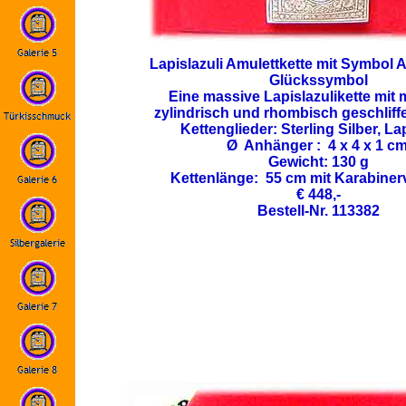
Lapislazuli Amulettkette mit Symbol 
Glückssymbol
Eine massive Lapislazulikette mit
zylindrisch und rhombisch geschliff
Kettenglieder: Sterling Silber, Lap
Ø Anhänger : 4 x 4 x 1 cm
Gewicht: 130 g
Kettenlänge: 55 cm mit Karabiner
€ 448,-
Bestell-Nr. 113382