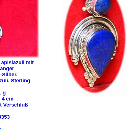
apislazuli mit
hänger
-Silber,
uli, Sterling
1 g
 4 cm
it Verschluß
3353