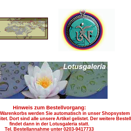
Hinweis zum Bestellvorgang:
 Warenkorbs werden Sie automatisch in unser Shopsystem 
tet. Dort sind alle unsere Artikel gelistet. Der weitere Beste
findet dann in der Lotusgaleria statt.
Tel. Bestellannahme unter 0203-9417733