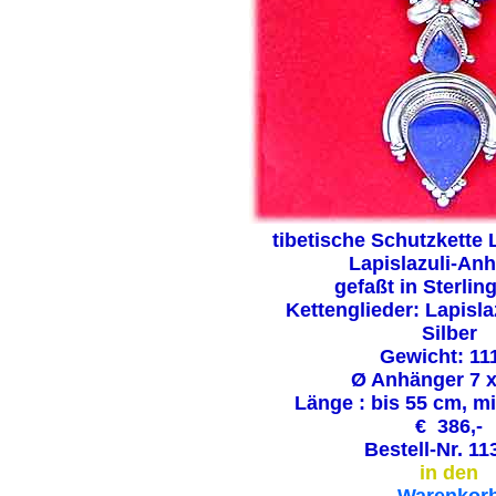
tibetische Schutzkette L
Lapislazuli-An
gefaßt in Sterling
Kettenglieder: Lapislaz
Silber
Gewicht: 11
Ø Anhänger 7 x
Länge : bis 55 cm, m
€ 386,-
Bestell-Nr. 11
in den