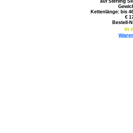
auf Sterling S
Gewic
Kettenlänge: bis 4
€ 1
Bestell-N
in 
Ware