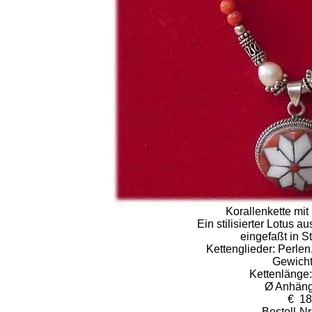
Korallenkette mit
Ein stilisierter Lotus au
eingefaßt in St
Kettenglieder: Perlen
Gewicht
Kettenlänge:
Ø Anhäng
€ 18
Bestell-N