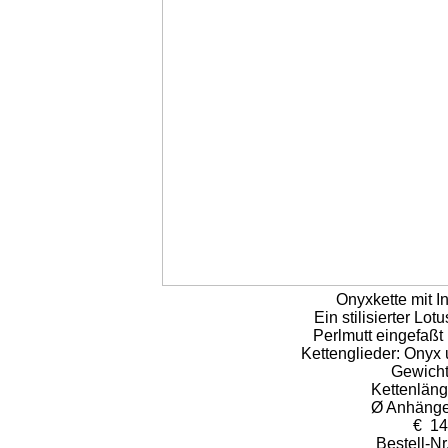
Onyxkette mit I
Ein stilisierter Lot
Perlmutt eingefaßt 
Kettenglieder: Onyx 
Gewicht
Kettenläng
Ø Anhänge
€ 14
Bestell-N