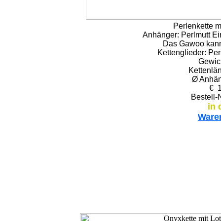
Perlenkette m
Anhänger: Perlmutt Ein
Das Gawoo kann
Kettenglieder: Per
Gewich
Kettenlä
Ø Anhän
€ 1
Bestell-
in 
Ware